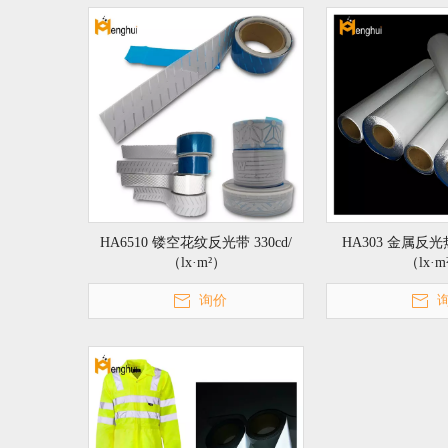
HA6510 镂空花纹反光带 330cd/
HA303 金属反光热
（lx·m²）
（lx·m
询价