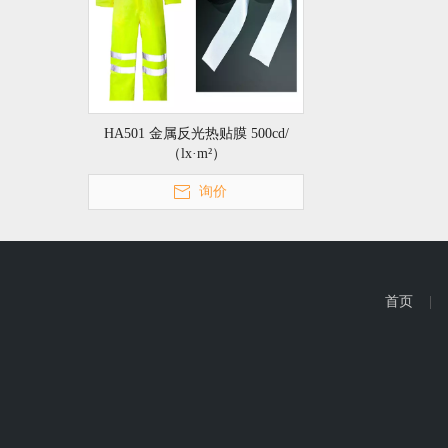
HA501 金属反光热贴膜 500cd/
（lx·m²）
询价
首页
|