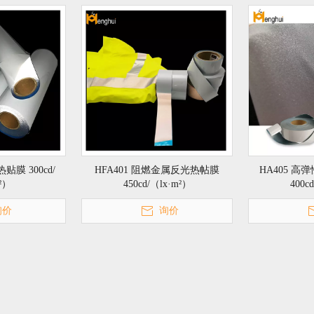
贴膜 300cd/
HFA401 阻燃金属反光热帖膜
HA405 
²）
450cd/（lx·m²）
400c
询价
询价