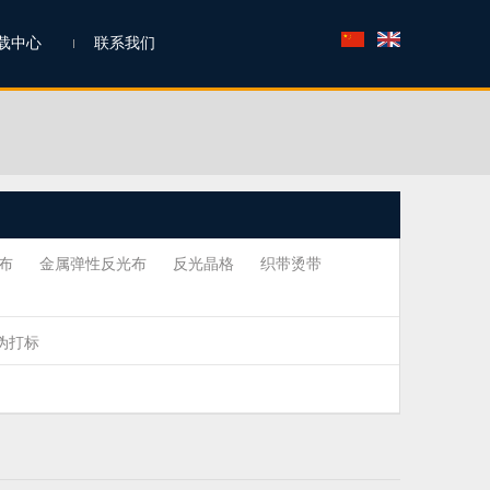
载中心
联系我们
布
金属弹性反光布
反光晶格
织带烫带
伪打标