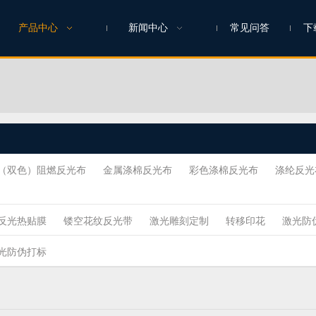
产品中心
新闻中心
常见问答
下
（双色）阻燃反光布
金属涤棉反光布
彩色涤棉反光布
涤纶反光
反光热贴膜
镂空花纹反光带
激光雕刻定制
转移印花
激光防
光防伪打标