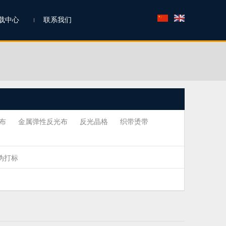
载中心
联系我们
布
金属弹性反光布
反光晶格
织带烫带
伪打标