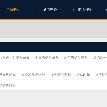
产品中心
新闻中心
常见问答
下
（双色）阻燃反光布
金属涤棉反光布
彩色涤棉反光布
涤纶反光
反光热贴膜
镂空花纹反光带
激光雕刻定制
转移印花
激光防
光防伪打标