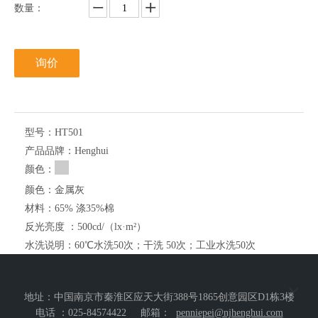
数量：
询价
型号：
HT501
产品品牌：
Henghui
颜色：
颜色：
金属灰
材料：
65% 涤35%棉
反光亮度 ：
500cd/（lx·m²）
水洗说明：
60℃水洗50次；干洗 50次；工业水洗50次
认证：
EN20471, ANSI/ISEA 107, OEKOTEX 100
门幅：
1.2m
地址：中国南京市秦淮区应天大街388号1865创意园区D1栋3楼
起订量：
>=100米
电话 ：025-84574422
邮箱：
penniepei@njhenghui.com