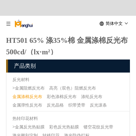
简体中文
HT501 65% 涤35%棉 金属涤棉反光布
500cd/（lx·m²）
首页
»
反光材料
»
金属涤棉反光布
»
HT501 65% 涤35%棉 金属涤棉反
产品类别
光布 500cd/（lx·m²）
反光材料
>
金属阻燃反光布
高亮（双色）阻燃反光布
金属涤棉反光布
彩色涤棉反光布
涤纶反光布
金属弹性反光布
反光晶格
织带烫带
反光滚条
热转印花材料
>
金属反光热贴膜
彩色反光热贴膜
镂空花纹反光带
激光雕刻定制
转移印花
激光防伪打标