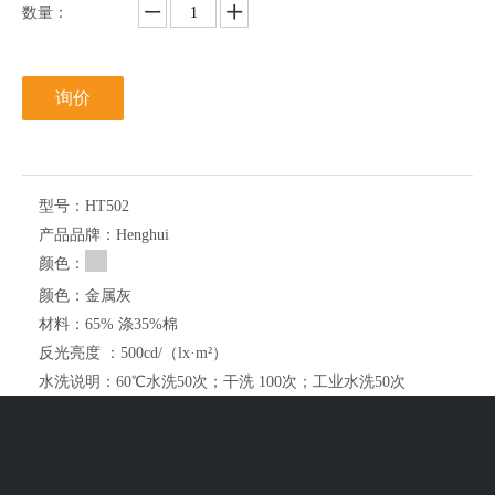
数量：
询价
型号：
HT502
产品品牌：
Henghui
颜色：
颜色：
金属灰
材料：
65% 涤35%棉
反光亮度 ：
500cd/（lx·m²）
水洗说明：
60℃水洗50次；干洗 100次；工业水洗50次
认证：
EN20471, ANSI/ISEA 107, OEKOTEX 100
门幅：
1.2m
起订量：
>=100米