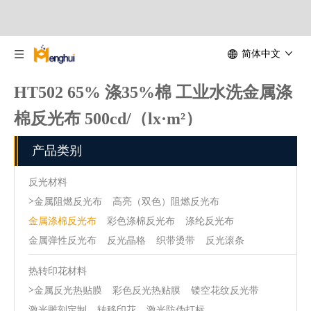
简体中文
HT502 65% 涤35%棉 工业水洗金属涤
棉反光布 500cd/（lx·m²）
首页
»
反光材料
»
金属涤棉反光布
»
HT502 65% 涤35%棉 工业水洗金
产品类别
属涤棉反光布 500cd/（lx·m²）
反光材料
>
金属阻燃反光布
高亮（双色）阻燃反光布
金属涤棉反光布
彩色涤棉反光布
涤纶反光布
金属弹性反光布
反光晶格
织带烫带
反光滚条
热转印花材料
>
金属反光热贴膜
彩色反光热贴膜
镂空花纹反光带
激光雕刻定制
转移印花
激光防伪打标